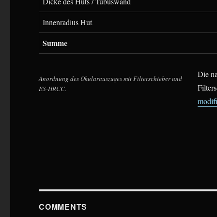
Dicke des Huts / Tubuswand
Innenradius Hut
Summe
Die n
Anordnung des Okularauszuges mit Filterschieber und
Filter
ES-HRCC.
modif
COMMENTS