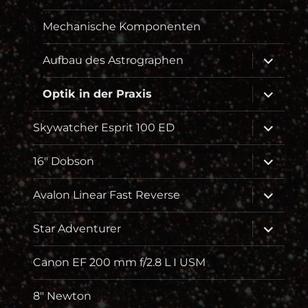
öffnen
Mechanische Komponenten
Unterme
Aufbau des Astrographen
öffnen
Unterme
Optik in der Praxis
öffnen
Unterme
Skywatcher Esprit 100 ED
öffnen
Unterme
16″ Dobson
öffnen
Unterme
Avalon Linear Fast Reverse
öffnen
Unterme
Star Adventurer
öffnen
Canon EF 200 mm f/2.8 L I USM
8″ Newton