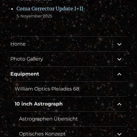
Coma Corrector Update I+II
5. November 2025
Unterme
Home
öffnen
Unterme
Photo Gallery
öffnen
Unterme
Equipment
öffnen
William Optics Pleiades 68
Unterme
10 inch Astrograph
öffnen
Astrographen Übersicht
Unterme
Optisches Konzept