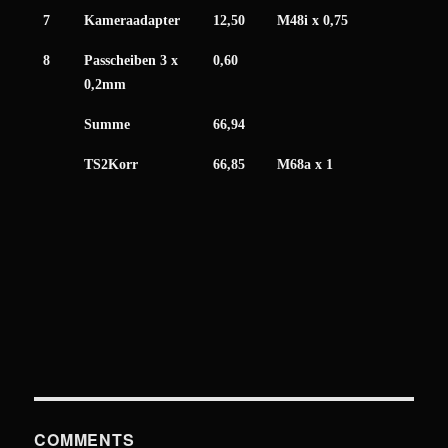
7
Kameraadapter
12,50
M48i x 0,75
8
Passcheiben 3 x
0,60
0,2mm
Summe
66,94
TS2Korr
66,85
M68a x 1
COMMENTS