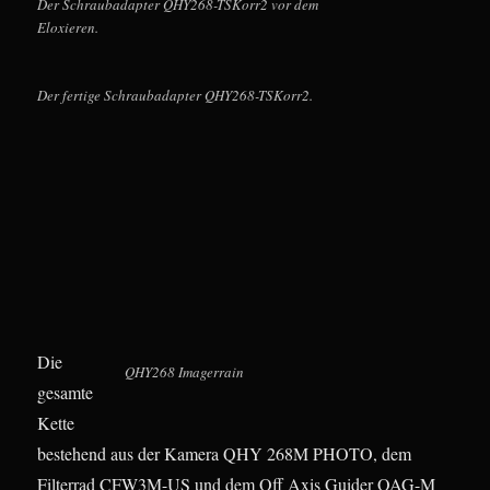
Der Schraubadapter QHY268-TSKorr2 vor dem
Eloxieren.
Der fertige Schraubadapter QHY268-TSKorr2.
Die
QHY268 Imagerrain
gesamte
Kette
bestehend aus der Kamera QHY 268M PHOTO, dem
Filterrad CFW3M-US und dem Off Axis Guider OAG-M