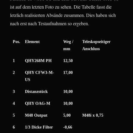
ist auf dem letzten Foto zu sehen. Die Tabelle fasst die
letzlich realisierten Absände zusammen. Dies haben sich
nach erst nach Testaufnahmen so ergeben.
Pos.
Element
Weg /
Teleskopseitiger
mm
Anschluss
1
QHY268M PH
12,50
2
QHY CFW3-M-
17,00
US
3
Distanzstück
10,00
4
QHY OAG-M
10,00
5
M48 Output
5,00
M48i x 0,75
6
1/3 Dicke Filter
-0,66