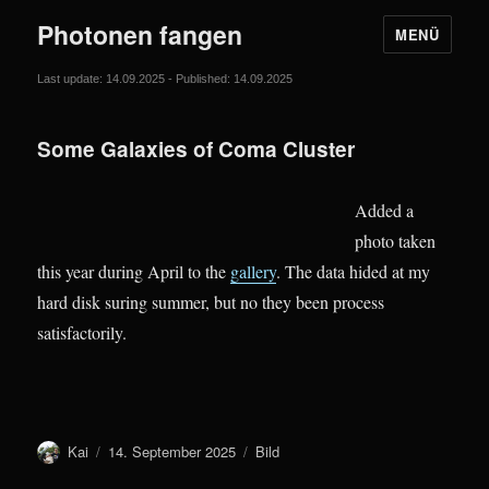
Photonen fangen
MENÜ
Last update: 14.09.2025 - Published: 14.09.2025
Some Galaxies of Coma Cluster
Added a
photo taken
this year during April to the
gallery
. The data hided at my
hard disk suring summer, but no they been process
satisfactorily.
Autor
Veröffentlicht
Format
Kai
14. September 2025
Bild
am