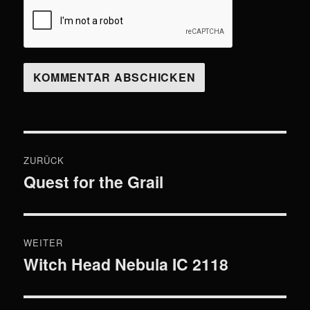
Beitragsnavigation
ZURÜCK
Quest for the Grail
Vorheriger
Beitrag:
WEITER
Witch Head Nebula IC 2118
Nächster
Beitrag: