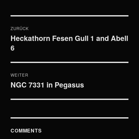
Beitragsnavigation
ZURÜCK
Heckathorn Fesen Gull 1 and Abell
Vorheriger
6
Beitrag:
WEITER
NGC 7331 in Pegasus
Nächster
Beitrag:
COMMENTS