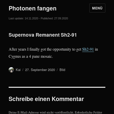
Photonen fangen
MENÜ
Last update: 14.11.2020 - Published: 27.09.2020
Supernova Remanent Sh2-91
After years I finally got the opportunity to get
Sh2-91
in
Cygnus as a 4 pane mosaic.
Autor
Veröffentlicht
Format
Kai
27. September 2020
Bild
am
Schreibe einen Kommentar
Deine E-Mail-Adresse wird nicht veröffentlicht.
Erforderliche Felder